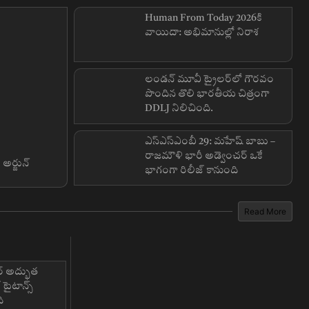
Human From Today 2026కి
వాయిదా: అభిమానుల్లో నిరాశ
లండన్ మూవీ ట్రైలర్‌లో గౌరవం
పొందిన తొలి భారతీయ చిత్రంగా
DDLJ నిలిచింది.
ఎస్‌ఎస్‌ఎంబీ 29: మహేష్ బాబు –
రాజమౌళి భారీ అడ్వెంచర్ ఒకే
 అర్జున్
భాగంగా రిలీజ్ కానుంది
Read More
ర్ అద్భుత
 టైటాన్స్
ి