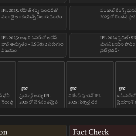
IPL 2025: రోహిత్ శర్మ సెంచరీతో
పంజాబ్ కింగ్స్ ఘ
ముంబై ఇండియన్స్ విజయవంతం
2025లో రెండవ స్థా
IPL 2025: ఆఖరి ఓవర్‌లో అవేష్
IPL 2024 ఫైనల్: S
ఖాన్ అద్భుతం – LSGకు 2 పరుగుల
ఘనవిజయం సాధించిన
విజయం
నైట్ రైడర్స్
క్రికెట్
క్రికెట్
క్రికెట్
్ ధోనీ
ప్రియాన్ష్ ఆర్య IPL
నికోలస్ పూరన్ IPL
ఐపీఎల్‌లో కొ
 గెలుపు
2025లో వేగవంతమైన
2025: సిక్సర్ల ధ‌ర
ప్రియాంశ్ 
సెంచరీతో చరిత్ర
త్రుటిలో గేల్ రికార్డ్‌కి
సృష్టించాడు
ధుమ్ము
on
Fact Check