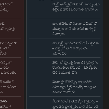
ిప్లొమాట్
స్మార్ట్ ఆన్‌లైన్ షాపింగ్: ఖర్చులను
ముప్పు
తగ్గించడానికి నిరూపిత వ్యూహాలు
బాద్
భారతదేశంలో కిరాణా షాపింగ్‌లో
ైల్ కార్టూన్లు
డబ్బు ఆదా చేయడానికి 10 స్మార్ట్
చిట్కాలు
 సందర్భంగా
వాల్మార్ట్ ఇండియాలో టెక్ విస్తరణ
్తోందా?
– చెన్నైలో భారీ కార్యాలయ
ోండి
ఒప్పందం
 సందర్భంగా
2024లో మైంత్ర Gen Z కస్టమర్లను
వారిని
రెండింతలు చేసింది – 1.6 కోట్లకు
ు బహిరంగంగా
చేరిన యూత్ బేస్
ల్ బుకింగ్
మెటా ప్లాట్‌ఫార్మ్స్ ద్వారా 86%
యా? భారతీయ
యూజర్లు క్విక్ కామర్స్ బ్రాండ్లను
ంది
కనుగొంటున్నారు
 ₹696
మీషో మాల్‌కు 3.2 కోట్ల కస్టమర్లు –
నిజమేనా?
బ్రాండెడ్ ప్రొడక్ట్స్‌కు భారీ డిమాండ్