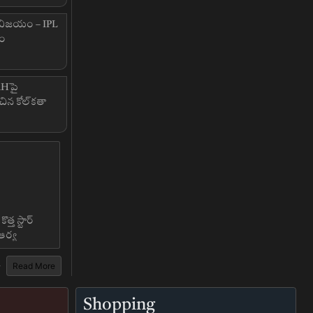
నవిజయం – IPL
నం
RHపై
 కోల్‌కతా
త్త స్టార్
ఆర్య
Read More
Shopping