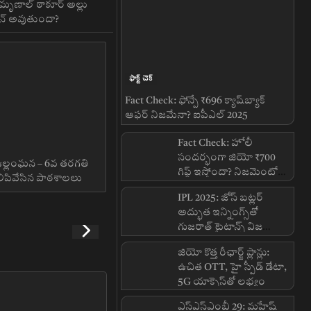
: మృణాల్ ఠాకూర్ అల్లు
ిన్ అవుతుందా?
ఫాక్ట్ చెక్
Fact Check: ఫోన్పే ₹696 క్యాష్‌బ్యాక్
ఆఫర్ నిజమేనా? ఐపీఎల్ 2025
సందర్భంగా వైరల్ క్లెయిమ్‌పై నిజం ఇదే!
Fact Check: హోలీ
సందర్భంగా జియో ₹700
 ఉల్లంఘన – 6వ తరగతి
గిఫ్ట్ ఇస్తోందా? నిజమెంటో
నిలిపివేసిన పాఠశాలలు
తెలుసుకోండి
IPL 2025: జోస్ బట్లర్
అద్భుత ఇన్నింగ్స్‌తో
గుజరాత్ టైటాన్స్ విజయం
సాధించింది
జియో కొత్త రీఛార్జ్ ప్లాన్లు:
ఉచిత OTT, హై స్పీడ్ డేటా,
5G యాక్సెస్‌తో లభ్యం
ఎస్‌ఎస్‌ఎంబీ 29: మహేష్