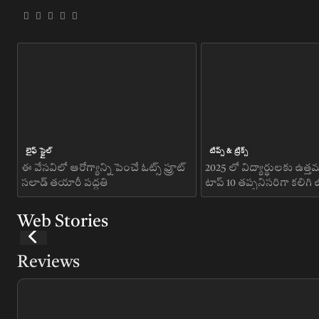
లైఫ్ స్టైల్
టిప్స్ & ట్రిక్స్
ఈ వేసవిలో ఆరోగ్యాన్ని పెంచే ఓట్స్ ఫ్రూట్
2025 లో విద్యార్థులకు ఉత్తమ 
సలాడ్ తయారీ పద్ధతి
టాప్ 10 తప్పనిసరిగా కలి
సాంకేతిక సాధనాలు
Web Stories
Reviews