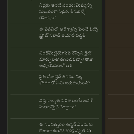
నిద్రకు అరటి పండు: మిమ్మల్ని
సులభంగా నిద్రకు తీసుకెళ్ళే
రహస్యం!
ఈ వేసవిలో ఆరోగ్యాన్ని పెంచే ఓట్స్
ఫ్రూట్ సలాడ్ తయారీ పద్ధతి
ఎండోమెట్రియోసిస్ నొప్పిని డైట్
మార్పులతో తగ్గించవచ్చా? తాజా
అధ్యయనంలో ఆశ
ప్రతి రోజు బ్రెడ్ తినడం వల్ల
శరీరంలో ఏమి జరుగుతుంది?
నిద్ర నాణ్యత పెరగాలంటే ఇదిగో
సులభమైన మార్గాలు!
ఈ సంవత్సరం ఈస్టర్ ఎందుకు
లేటుగా ఉంది? 2025 ఏప్రిల్ 20