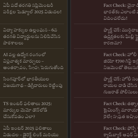
ఏపీ పదో తరగతి సప్లిమెంటరీ
Fact Check: చైనా డ
పరీక్షల షెడ్యూల్ 2025 విడుదల!
భారత్‌కు ఎలాంటి 
విదించలేదు!
విద్యా హక్కుల ఉల్లంఘన – 6వ
ఫ్యాక్ట్ చెక్: ముర్షిదా
తరగతి విద్యార్థులను నిలిపివేసిన
ఉద్రిక్తతలకు ఘిబ్లి స్ట
పాఠశాలలు
కారణమా?
AI వల్ల ఉద్యోగ రంగంలో
Fact Check: హోలీ
విప్లవాత్మక మార్పులు –
జియో ₹700 గిఫ్ట్ ఇస
అంతర్బావం, స్వేచ్ఛ పెరుగుతోంది
నిజమెంటో తెలుసుక
సింగపూర్‌లో భారతీయుల
ఫ్యాక్ట్ చెక్: హోలీ
విజయగాథ – డిగ్రీదారులు రెట్టింపు
రాయల దాడి చేసిన 
గుజరాత్ పోలీసుల
కొట్టారా?
TS ఇంటర్ ఫలితాలు 2025:
Fact Check: తత్కా
మార్కుల మెమో డౌన్‌లోడ్
టైమింగ్స్ మారా
చేసుకోవడం ఎలా?
రైల్వే స్పష్టత ఇచ్చి
ఏపీ ఇంటర్ 2025 ఫలితాలు
Fact Check: ఫోన్పే
విడుదల – డైరెక్ట్ లింక్ మరియు
క్యాష్‌బ్యాక్ ఆఫర్ 