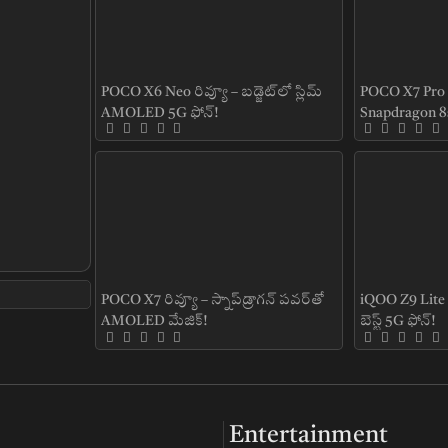
POCO X6 Neo రివ్యూ – బడ్జెట్‌లో స్లిమ్
POCO X7 Pro ర
AMOLED 5G ఫోన్!
Snapdragon 8
AMOLED!
POCO X7 రివ్యూ – స్నాప్‌డ్రాగన్ పవర్‌తో
iQOO Z9 Lite 5
AMOLED మేజిక్!
బెస్ట్ 5G ఫోన్!
Entertainment