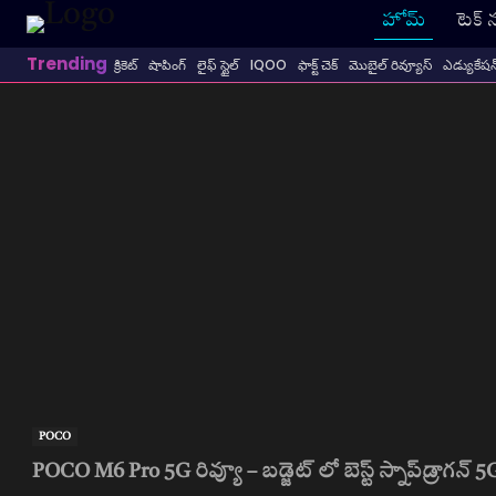
హోమ్
టెక్ 
Trending
క్రికెట్
షాపింగ్
లైఫ్ స్టైల్
IQOO
ఫాక్ట్ చెక్
మొబైల్ రివ్యూస్
ఎడ్యుకేషన
POCO
POCO M6 Pro 5G రివ్యూ – బడ్జెట్ లో బెస్ట్ స్నాప్‌డ్రాగన్ 5