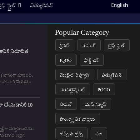
English
ైఫ్ స్టైల్
ఎడ్యుకేషన్
Popular Category
క్రికెట్
షాపింగ్
లైఫ్ స్టైల్
డానికి నిరూపిత
IQOO
ఫాక్ట్ చెక్
మొబైల్ రివ్యూస్
ఎడ్యుకేషన్
ఒక భాగంగా మారింది.
్‌గా షాపింగ్ చేయడం
ఎంటర్టైన్మెంట్
POCO
సోషల్
యప్ న్యూస్
ా చేయడానికి 10
సాంస్కృతిక వార్తలు
ర్ట్‌గా నిర్వహించడం
టిప్స్ & ట్రిక్స్
ఎఐ
ధాన భాగం. సరైన