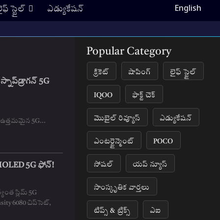
English
ైఫ్ స్టైల్
ఎడ్యుకేషన్
Popular Category
క్రికెట్
షాపింగ్
లైఫ్ స్టైల్
్నాప్‌డ్రాగన్ 5G
IQOO
ఫాక్ట్ చెక్
మొబైల్ రివ్యూస్
ఎడ్యుకేషన్
ట్ లో ఉత్తమమైన 5G...
ఎంటర్టైన్మెంట్
POCO
సోషల్
యప్ న్యూస్
 AMOLED 5G ఫోన్!
సాంస్కృతిక వార్తలు
్యంత స్లిమ్ 5G
sity 6080 చిప్‌సెట్,
టిప్స్ & ట్రిక్స్
ఎఐ