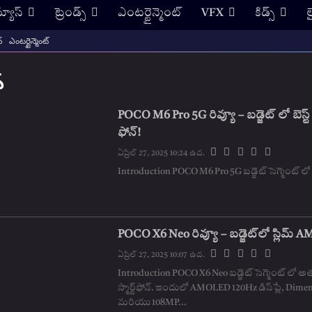
న్యూస్
ట్రెండ్స్
ఎంటర్టైన్మెంట్
VFX
కిడ్స్
ల
్
ఎంటర్టైన్మెంట్
్
POCO M6 Pro 5G రివ్యూ – బడ్జెట్ లో బెస్ట్ స
ఫోన్!
ఏప్రిల్ 27, 2025 10:24 ఉద.
Introduction POCO M6 Pro 5G బడ్జెట్ సెగ్మెం
POCO X6 Neo రివ్యూ – బడ్జెట్‌లో స్లిమ్
ఏప్రిల్ 27, 2025 10:07 ఉద.
Introduction POCO X6 Neo బడ్జెట్ సెగ్మెంట్ లో అత
స్మార్ట్‌ఫోన్. ఇందులో AMOLED 120Hz డిస్‌ప్లే, Dimen
మరియు 108MP...