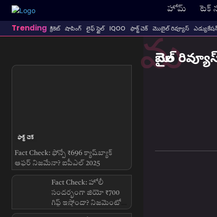
హోమ్
టెక్ 
Trending
క్రికెట్
షాపింగ్
లైఫ్ స్టైల్
IQOO
ఫాక్ట్ చెక్
మొబైల్ రివ్యూస్
ఎడ్యుకేషన
మ
Popular
మొబైల్ రివ్యూస
ఫాక్ట్ చెక్
Fact Check: ఫోన్పే ₹696 క్యాష్‌బ్యాక్
ఆఫర్ నిజమేనా? ఐపీఎల్ 2025
సందర్భంగా వైరల్ క్లెయిమ్‌పై నిజం ఇదే!
Fact Check: హోలీ
సందర్భంగా జియో ₹700
గిఫ్ట్ ఇస్తోందా? నిజమెంటో
తెలుసుకోండి