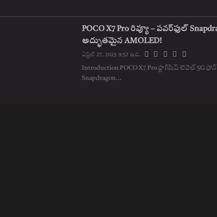
POCO X7 Pro రివ్యూ – పవర్‌ఫుల్ Snapdr
అద్భుతమైన AMOLED!
ఏప్రిల్ 27, 2025 9:52 ఉద.
Introduction POCO X7 Pro ఫ్లాగ్‌షిప్ లెవెల్ 5G ఫోన్, ఇందులో
Snapdragon...