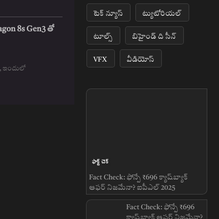
టెక్ న్యూస్
ట్యుటోరియల్
agon 8s Gen3 తో
టూల్స్
బిహైండ్ ది సీన్
VFX
వీడియోస్
Related News
ఫాక్ట్ చెక్
Fact Check: ఫోన్పే ₹696 క్యాష్‌బ్యాక్
ఆఫర్ నిజమేనా? ఐపీఎల్ 2025
సందర్భంగా వైరల్ క్లెయిమ్‌పై నిజం ఇదే!
Fact Check: ఫోన్పే ₹696
క్యాష్‌బ్యాక్ ఆఫర్ నిజమేనా?