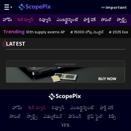
>> Important
హోమ్
టెక్ న్యూస్
రివ్యూస్
ఎంటర్టైన్మెంట్
ఫాక్ట్ చెక్
సోషల్
స్పోర్ట్స్
Trending
10th supply exams AP
15000 లోపు మొబైల్
2025 Exam
ట
LATEST
Advertisement
హోమ్
టెక్ న్యూస్
రివ్యూస్
ఎంటర్టైన్మెంట్
ఫాక్ట్ చెక్
సోషల్
స్పోర్ట్స్
ఎడ్యుకేషన్
షాపింగ్
లైఫ్ స్టైల్
కిడ్స్
VFX