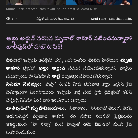
Mrunal Thakur to Star Opposite Allu Arjun? Latest Tollywood Buzz
179
ఏప్రిల్ 26, 2025 8:27 ఉద.
IST
Read Time
Less than 1
min.
అల్లు అర్జున్ సరసన మృణాల్ ఠాకూర్ నటించనున్నారా?
టాలీవుడ్‌లో హాట్ టాపిక్!
టాలీవుడ్‌లో ఇప్పుడు ఆసక్తికర చర్చ జరుగుతోంది! టాలెంటెడ్ హీరోయిన్
మృణాల్
ఠాకూర్
త్వరలో
అల్లు అర్జున్
సరసన నటించబోతున్నారని వార్తలు
వస్తున్నాయి. ఈ సినిమాకు
అట్లీ
దర్శకత్వం వహించబోతున్నారు.
సినిమా నేపథ్యం:
“పుష్ప” సూపర్ హిట్ తరువాత అల్లు అర్జున్ క్రేజ్
దేశవ్యాప్తంగా పెరిగిపోయింది. ఇప్పుడు అట్లీ వంటి స్టార్ డైరెక్టర్‌తో కలిసి
చేస్తున్న సినిమా మీద భారీ అంచనాలు ఉన్నాయి.
టాలీవుడ్‌లో మృణాల్ విజయాలు:
“సీతారామం” సినిమాతో తెలుగు తెరపై
అడుగుపెట్టిన మృణాల్ ఠాకూర్, తన సహజ నటనతో ప్రేక్షకులను
ఆకట్టుకుంది. “హై నన్నా” వంటి హిట్స్‌తో ఆమె టాలీవుడ్‌లో మంచి క్రేజ్
సంపాదించుకుంది.