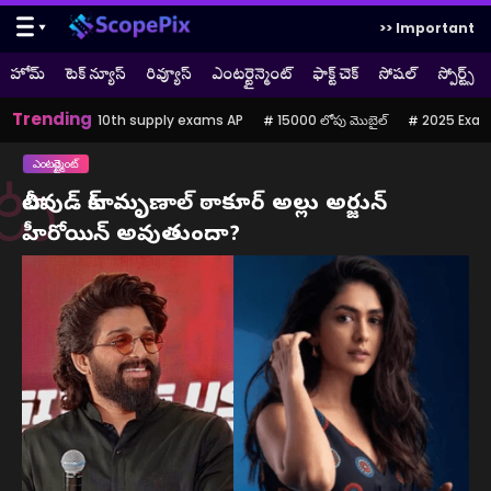
>> Important
హోమ్
టెక్ న్యూస్
రివ్యూస్
ఎంటర్టైన్మెంట్
ఫాక్ట్ చెక్
సోషల్
స్పోర్ట్స్
Trending
10th supply exams AP
15000 లోపు మొబైల్
2025 Exam
ఎంటర్టైన్మెంట్
ట
టాలీవుడ్ టాక్: మృణాల్ ఠాకూర్ అల్లు అర్జున్
హీరోయిన్ అవుతుందా?