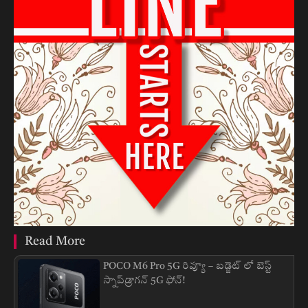
Read More
POCO M6 Pro 5G రివ్యూ – బడ్జెట్ లో బెస్ట్
స్నాప్‌డ్రాగన్ 5G ఫోన్!