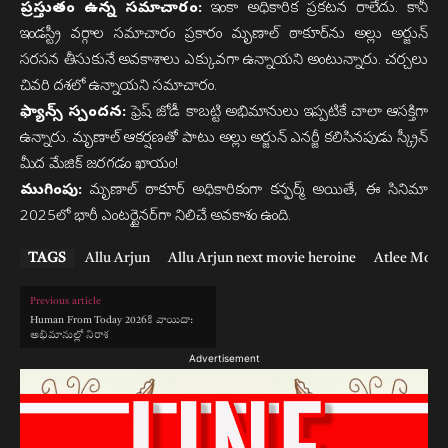
ప్రస్తుతం ఉన్న సమాచారం:
ఇంకా అధికారిక ప్రకటన రాలేదు. కానీ
ఇండస్ట్రీ వర్గాల సమాచారం ప్రకారం మృణాల్ ఠాకూర్‌ను అల్లు అర్జున్
సరసన తీసుకునే అవకాశాలు ఎక్కువగా ఉన్నాయని అంటున్నారు. చర్చలు
చివరి దశలో ఉన్నాయని సమాచారం.
ఫ్యాన్స్ స్పందన:
ఫ్రెష్ జోడీ కాబట్టి అభిమానులు ఇప్పటికే చాలా ఆసక్తిగా
ఉన్నారు. మృణాల్ ఆకర్షణతో పాటు అల్లు అర్జున్ ఎనర్జీ కలిసినపుడు స్క్రీన్
మీద మేజిక్ జరగడం ఖాయం!
ముగింపు:
మృణాల్ ఠాకూర్ అధికారికంగా కన్ఫర్మ్ అయితే, ఈ సినిమా
2025లో భారీ ఎంటర్టైనర్‌గా నిలిచే అవకాశం ఉంది.
TAGS
Allu Arjun
Allu Arjun next movie heroine
Atlee Movi
Previous article
Human From Today 2026కి వాయిదా:
అభిమానుల్లో నిరాశ
Advertisement