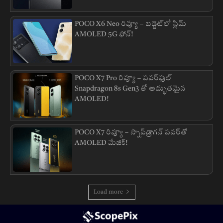
POCO X6 Neo రివ్యూ – బడ్జెట్‌లో స్లిమ్
AMOLED 5G ఫోన్!
POCO X7 Pro రివ్యూ – పవర్‌ఫుల్
Snapdragon 8s Gen3 తో అద్భుతమైన
AMOLED!
POCO X7 రివ్యూ – స్నాప్‌డ్రాగన్ పవర్‌తో
AMOLED మేజిక్!
Load more